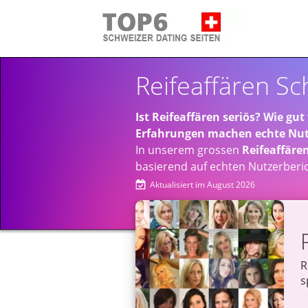
Reifeaffären Sc
Ist Reifeaffären seriös?
Wie gut 
Erfahrungen machen echte Nut
In unserem grossen
Reifeaffäre
basierend auf echten Nutzerberi
Aktualisiert im August 2026
R
s