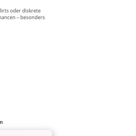
irts oder diskrete
schancen – besonders
en