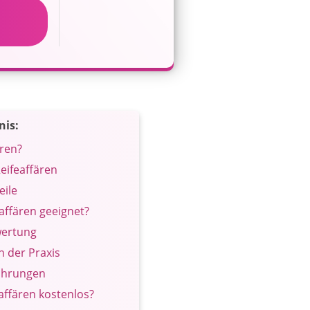
nis:
ären?
Reifeaffären
eile
eaffären geeignet?
wertung
n der Praxis
fahrungen
eaffären kostenlos?