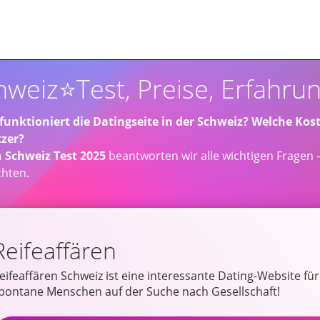
hweiz⭐️Test, Preise, Erfahr
funktioniert die Datingseite in der Schweiz? Welche Kos
zer?
n Schweiz Test 2025
beantworten wir alle wichtigen Fragen – 
chten.
Reifeaffären
eifeaffären Schweiz ist eine interessante Dating-Website für
pontane Menschen auf der Suche nach Gesellschaft!