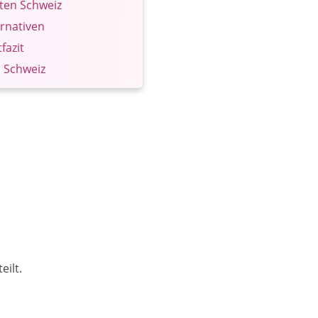
sten Schweiz
ernativen
fazit
n Schweiz
eilt.