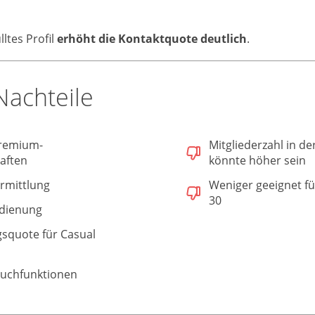
lltes Profil
erhöht die Kontaktquote deutlich
.
Nachteile
remium-
Mitgliederzahl in de
aften
könnte höher sein
rmittlung
Weniger geeignet fü
30
edienung
gsquote für Casual
 Suchfunktionen