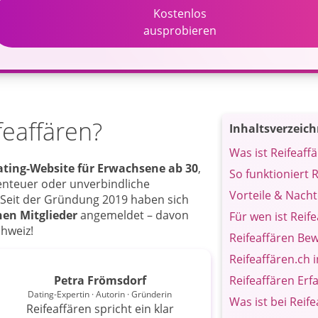
Kostenlos
ausprobieren
feaffären?
Inhaltsverzeich
Was ist Reifeaff
ting-Website für Erwachsene ab 30
,
So funktioniert 
enteuer oder unverbindliche
Vorteile & Nacht
Seit der Gründung 2019 haben sich
nen Mitglieder
angemeldet – davon
Für wen ist Reif
chweiz!
Reifeaffären Be
Reifeaffären.ch i
Petra Frömsdorf
Reifeaffären Er
Dating-Expertin · Autorin · Gründerin
Was ist bei Reif
Reifeaffären spricht ein klar